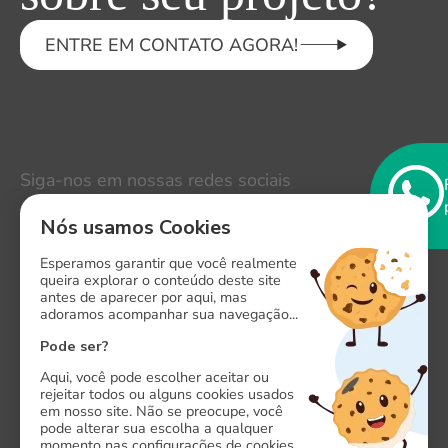
ENTRE EM CONTATO AGORA!
Siga-nos em nossas redes sociais
LinkedIn
Instagram
Nós usamos Cookies
Esperamos garantir que você realmente
Facebook
queira explorar o conteúdo deste site
antes de aparecer por aqui, mas
X
adoramos acompanhar sua navegação...
Pode ser?
Aqui, você pode escolher aceitar ou
rejeitar todos ou alguns cookies usados
em nosso site. Não se preocupe, você
pode alterar sua escolha a qualquer
Onde estamos
momento nas configurações de cookies.