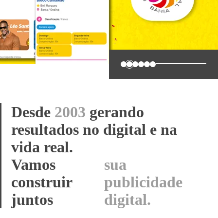
0
1
2
3
4
5
Desde
2003
gerando
resultados no digital e na
vida real.
Vamos construir
seu
juntos
sistema