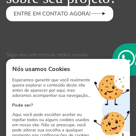
ENTRE EM CONTATO AGORA!
Siga-nos em nossas redes sociais
LinkedIn
Instagram
Nós usamos Cookies
Esperamos garantir que você realmente
Facebook
queira explorar o conteúdo deste site
antes de aparecer por aqui, mas
X
adoramos acompanhar sua navegação...
Pode ser?
Aqui, você pode escolher aceitar ou
rejeitar todos ou alguns cookies usados
em nosso site. Não se preocupe, você
pode alterar sua escolha a qualquer
Onde estamos
momento nas configurações de cookies.