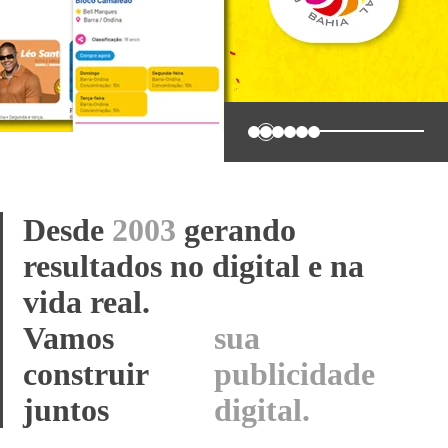
0
1
2
3
4
5
Desde
2003
gerando
resultados no digital e na
vida real.
Vamos construir
seu
juntos
sistema