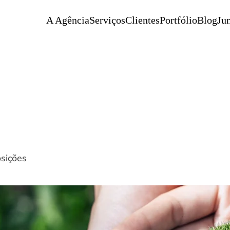
A Agência
Serviços
Clientes
Portfólio
Blog
Jun
sições