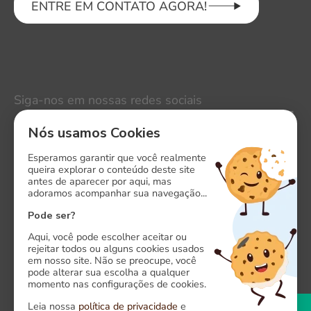
ENTRE EM CONTATO AGORA!
Siga-nos em nossas redes sociais
LinkedIn
Nós usamos Cookies
Instagram
Esperamos garantir que você realmente
queira explorar o conteúdo deste site
antes de aparecer por aqui, mas
Facebook
adoramos acompanhar sua navegação...
X
Pode ser?
Aqui, você pode escolher aceitar ou
rejeitar todos ou alguns cookies usados
em nosso site. Não se preocupe, você
pode alterar sua escolha a qualquer
momento nas configurações de cookies.
Onde estamos
Leia nossa
política de privacidade
e