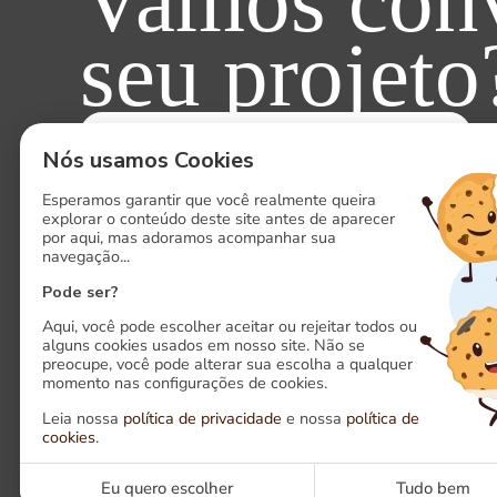
Vamos conv
seu projeto
ENTRE EM CONTATO AGORA!
Nós usamos Cookies
Esperamos garantir que você realmente queira
explorar o conteúdo deste site antes de aparecer
por aqui, mas adoramos acompanhar sua
navegação...
Pode ser?
Aqui, você pode escolher aceitar ou rejeitar todos ou
alguns cookies usados em nosso site. Não se
preocupe, você pode alterar sua escolha a qualquer
momento nas configurações de cookies.
Siga-nos em nossas redes sociais
Leia nossa
política de privacidade
e nossa
política de
cookies
.
LinkedIn
Ins
Eu quero escolher
Tudo bem