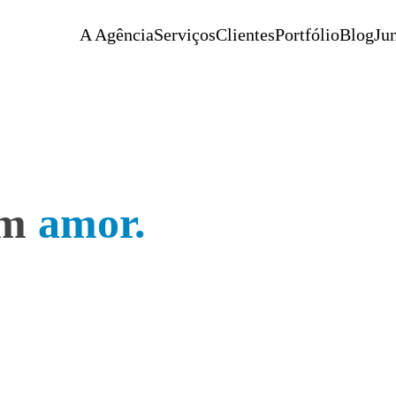
A Agência
Serviços
Clientes
Portfólio
Blog
Jun
om
amor.