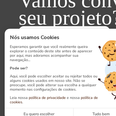
Vamos conv
seu projeto
ENTRE EM CONTATO AGORA!
Nós usamos Cookies
Esperamos garantir que você realmente queira
explorar o conteúdo deste site antes de aparecer
por aqui, mas adoramos acompanhar sua
navegação...
Pode ser?
Aqui, você pode escolher aceitar ou rejeitar todos ou
alguns cookies usados em nosso site. Não se
preocupe, você pode alterar sua escolha a qualquer
momento nas configurações de cookies.
Siga-nos em nossas redes sociais
Leia nossa
política de privacidade
e nossa
política de
cookies
.
LinkedIn
Ins
Eu quero escolher
Tudo bem