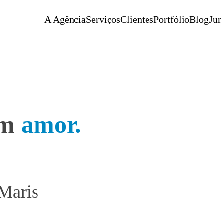
A Agência
Serviços
Clientes
Portfólio
Blog
Jun
om
amor.
 Maris