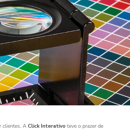
r clientes. A
Click Interativo
teve o prazer de