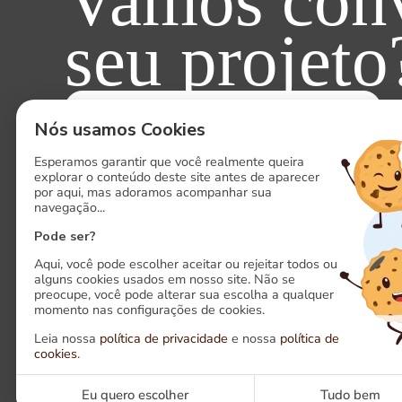
Vamos conv
seu projeto
ENTRE EM CONTATO AGORA!
Nós usamos Cookies
Esperamos garantir que você realmente queira
explorar o conteúdo deste site antes de aparecer
por aqui, mas adoramos acompanhar sua
navegação...
Pode ser?
Aqui, você pode escolher aceitar ou rejeitar todos ou
alguns cookies usados em nosso site. Não se
preocupe, você pode alterar sua escolha a qualquer
momento nas configurações de cookies.
Siga-nos em nossas redes sociais
Leia nossa
política de privacidade
e nossa
política de
cookies
.
LinkedIn
Ins
Eu quero escolher
Tudo bem