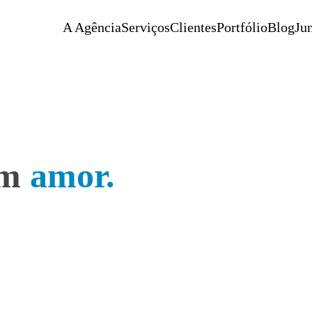
A Agência
Serviços
Clientes
Portfólio
Blog
Jun
om
amor.