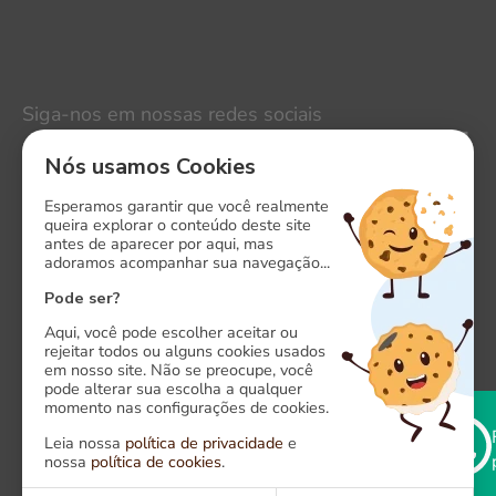
Siga-nos em nossas redes sociais
LinkedIn
Nós usamos Cookies
Instagram
Esperamos garantir que você realmente
queira explorar o conteúdo deste site
antes de aparecer por aqui, mas
Facebook
adoramos acompanhar sua navegação...
X
Pode ser?
Aqui, você pode escolher aceitar ou
rejeitar todos ou alguns cookies usados
em nosso site. Não se preocupe, você
pode alterar sua escolha a qualquer
momento nas configurações de cookies.
Onde estamos
Leia nossa
política de privacidade
e
Alameda das Algarobas, 118. CEP: 41820-500
nossa
política de cookies
.
Caminho das Árvores, Salvador - Bahia