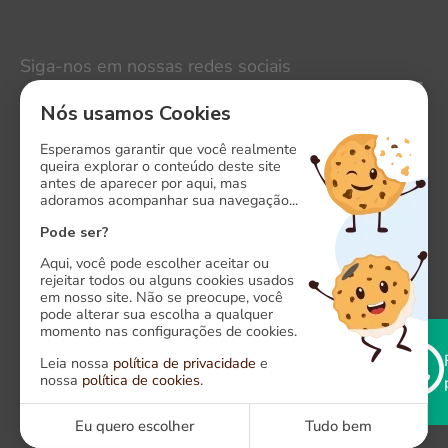
Siga-nos em nossas redes sociais
LinkedIn
Nós usamos Cookies
Instagram
Esperamos garantir que você realmente
queira explorar o conteúdo deste site
antes de aparecer por aqui, mas
Facebook
adoramos acompanhar sua navegação...
X
Pode ser?
Aqui, você pode escolher aceitar ou
rejeitar todos ou alguns cookies usados
em nosso site. Não se preocupe, você
pode alterar sua escolha a qualquer
momento nas configurações de cookies.
Onde estamos
Leia nossa
política de privacidade
e
nossa
política de cookies
.
Alameda das Algarobas, 118. CEP: 41820-500
Caminho das Árvores, Salvador - Bahia
Eu quero escolher
Tudo bem
Fale com a Click