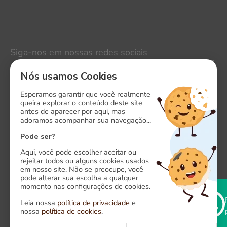
Siga-nos em nossas redes sociais
LinkedIn
Nós usamos Cookies
Instagram
Esperamos garantir que você realmente
queira explorar o conteúdo deste site
antes de aparecer por aqui, mas
Facebook
adoramos acompanhar sua navegação...
X
Pode ser?
Aqui, você pode escolher aceitar ou
rejeitar todos ou alguns cookies usados
em nosso site. Não se preocupe, você
pode alterar sua escolha a qualquer
momento nas configurações de cookies.
Onde estamos
Leia nossa
política de privacidade
e
Alameda das Algarobas, 118. CEP: 41820-500
nossa
política de cookies
.
Caminho das Árvores, Salvador - Bahia