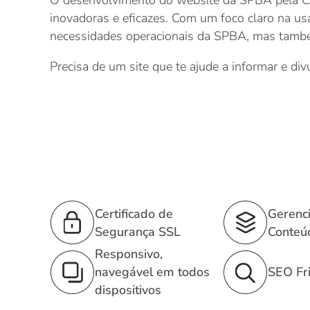
O desenvolvimento do website da SPBA pela Cli
inovadoras e eficazes. Com um foco claro na us
necessidades operacionais da SPBA, mas também
Precisa de um site que te ajude a informar e div
Certificado de
Gerenc
Segurança SSL
Conteú
Responsivo,
navegável em todos
SEO Fri
dispositivos