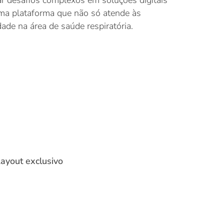
r desafios complexos em soluções digitais
 uma plataforma que não só atende às
de na área de saúde respiratória.
ayout exclusivo