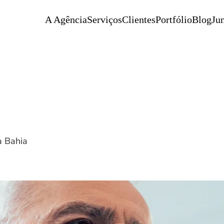
A Agência
Serviços
Clientes
Portfólio
Blog
Jun
a Bahia