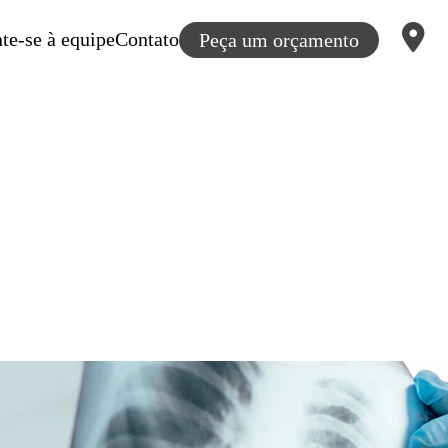
te-se à equipe
Contato
Peça um orçamento