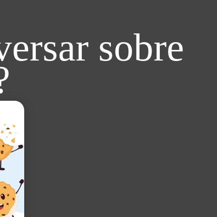
ersar sobre
?