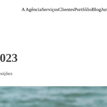
A Agência
Serviços
Clientes
Portfólio
Blog
Jun
2023
sições