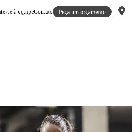
te-se à equipe
Contato
Peça um orçamento