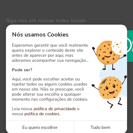
Siga-nos em nossas redes sociais
LinkedIn
Nós usamos Cookies
Instagram
Esperamos garantir que você realmente
queira explorar o conteúdo deste site
antes de aparecer por aqui, mas
Facebook
adoramos acompanhar sua navegação...
X
Pode ser?
Aqui, você pode escolher aceitar ou
rejeitar todos ou alguns cookies usados
em nosso site. Não se preocupe, você
pode alterar sua escolha a qualquer
momento nas configurações de cookies.
Onde estamos
Leia nossa
política de privacidade
e
nossa
política de cookies
.
Alameda das Algarobas, 118. CEP: 41820-500
Caminho das Árvores, Salvador - Bahia
Eu quero escolher
Tudo bem
Fale com a Click