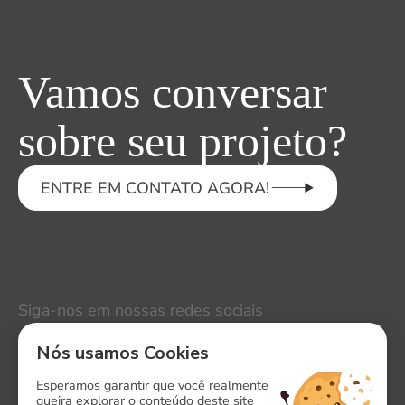
Vamos conversar
sobre seu projeto?
ENTRE EM CONTATO AGORA!
Siga-nos em nossas redes sociais
LinkedIn
Nós usamos Cookies
Instagram
Esperamos garantir que você realmente
queira explorar o conteúdo deste site