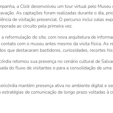
panha, a Click desenvolveu um tour virtual pelo Museu d
avação. As captações foram realizadas durante o dia, prio
iência de visitação presencial. O percurso inclui salas expo
porada ao circuito pela primeira vez.
 a reformulação do site, com nova arquitetura de informa
sse contato com o museu antes mesmo da visita física. As
os que destacaram bastidores, curiosidades, recortes his
rdia retomou sua presença no cenário cultural de Salvad
tomada do fluxo de visitantes e para a consolidação de um
ricórdia mantém presença ativa no ambiente digital e seg
m estratégias de comunicação de longo prazo voltadas à cu