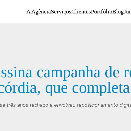
A Agência
Serviços
Clientes
Portfólio
Blog
Jun
 assina campanha de r
córdia, que complet
três anos fechado e envolveu reposicionamento digital, 