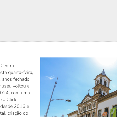
 Centro
ta quarta-feira,
s anos fechado
 museu voltou a
 2024, com uma
la Click
ão desde 2016 e
al, criação do