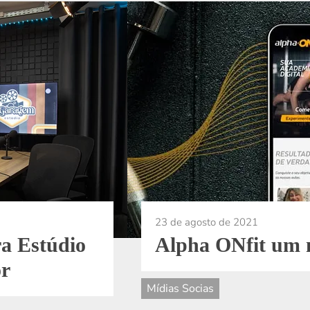
23 de agosto de 2021
ra Estúdio
Alpha ONfit um n
or
Mídias Socias