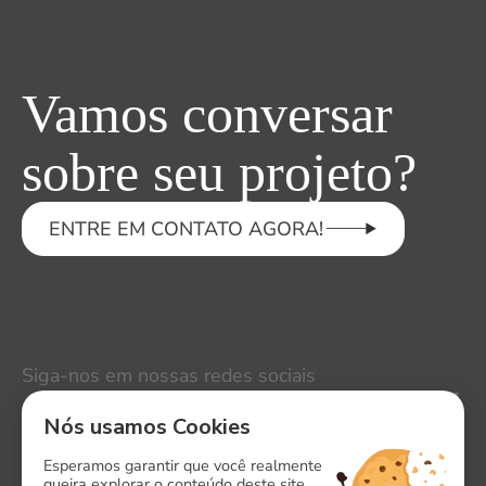
Vamos conversar
sobre seu projeto?
ENTRE EM CONTATO AGORA!
Siga-nos em nossas redes sociais
LinkedIn
Nós usamos Cookies
Instagram
Esperamos garantir que você realmente
queira explorar o conteúdo deste site