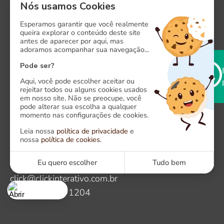
Nós usamos Cookies
Instagram
Esperamos garantir que você realmente
queira explorar o conteúdo deste site
antes de aparecer por aqui, mas
Facebook
adoramos acompanhar sua navegação...
X
Pode ser?
Aqui, você pode escolher aceitar ou
rejeitar todos ou alguns cookies usados
em nosso site. Não se preocupe, você
pode alterar sua escolha a qualquer
momento nas configurações de cookies.
Onde estamos
Leia nossa
política de privacidade
e
nossa
política de cookies
.
Alameda das Algarobas, 118. CEP: 41820-500
Caminho das Árvores, Salvador - Bahia
Eu quero escolher
Tudo bem
Fale com a Click
click@clickinterativo.com.br
+55 71 3341-1204
Cookies