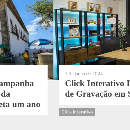
7 de junho de 2024
 campanha
Click Interativo
 da
de Gravação em 
leta um ano
Click Interativo