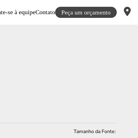
te-se à equipe
Contato
Peça um orçamento
Tamanho da Fonte: