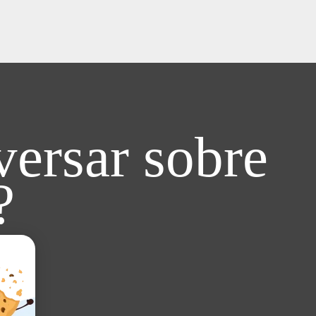
ersar sobre
?