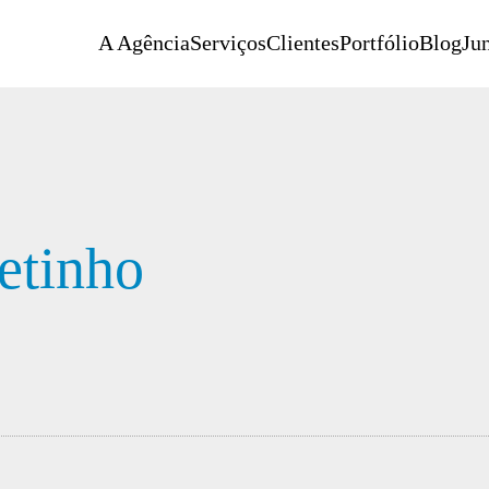
A Agência
Serviços
Clientes
Portfólio
Blog
Jun
etinho