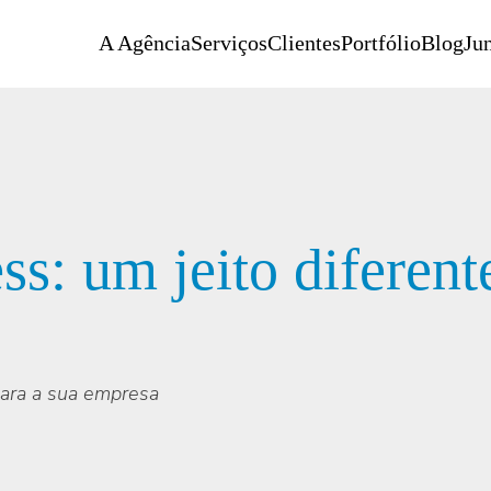
A Agência
Serviços
Clientes
Portfólio
Blog
Jun
s: um jeito diferent
 para a sua empresa