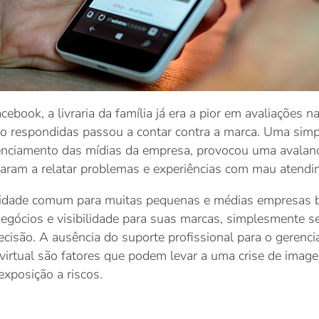
book, a livraria da família já era a pior em avaliações 
ão respondidas passou a contar contra a marca. Uma simp
gerenciamento das mídias da empresa, provocou uma avalan
saram a relatar problemas e experiências com mau atendi
ealidade comum para muitas pequenas e médias empresas b
negócios e visibilidade para suas marcas, simplesmente s
isão. A ausência do suporte profissional para o gerencia
virtual são fatores que podem levar a uma crise de imag
xposição a riscos.