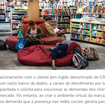
e relacionamento com o cliente (em inglês denominado de
 um vasto banco de dados, a canais de atendimento por t
apacitada e solícita para solucionar as demandas dos cl
ercado. No entanto, ao criar o ambiente virtual da marca
a demanda que a presença nas redes sociais geraria para