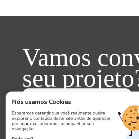
Vamos conv
seu projeto
ENTRE EM CONTATO AGORA!
Nós usamos Cookies
Esperamos garantir que você realmente queira
explorar o conteúdo deste site antes de aparecer
por aqui, mas adoramos acompanhar sua
navegação...
Pode ser?