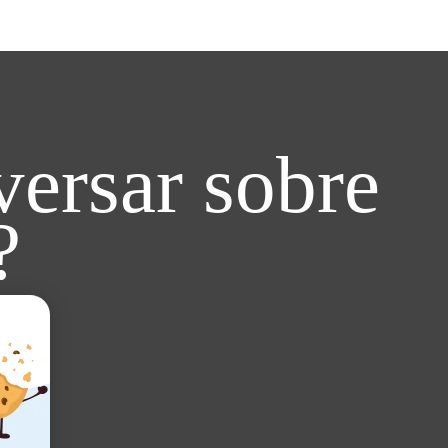
ersar sobre
?