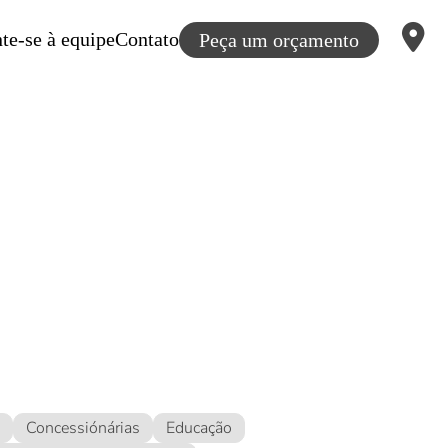
te-se à equipe
Contato
Peça um orçamento
Concessiónárias
Educação