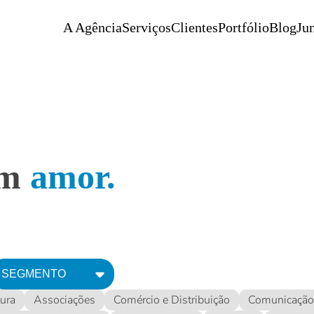
A Agência
Serviços
Clientes
Portfólio
Blog
Jun
om
amor.
SEGMENTO
tura
Associações
Comércio e Distribuição
Comunicação