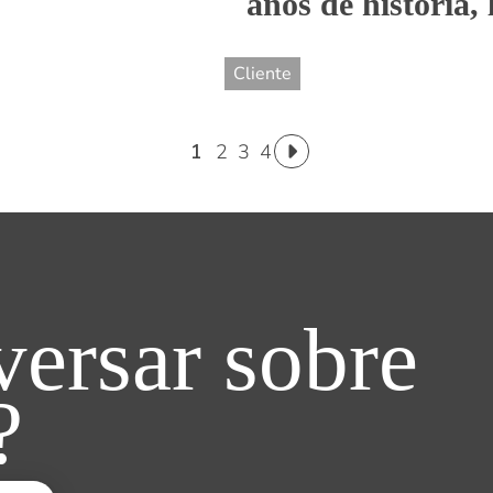
anos de história, 
Cliente
1
2
3
4
ersar sobre
?