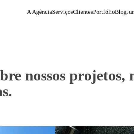
A Agência
Serviços
Clientes
Portfólio
Blog
Jun
bre nossos projetos,
s.