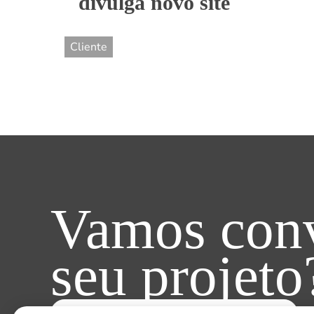
divulga novo site
Cliente
Vamos conv
seu projeto