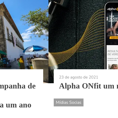
23 de agosto de 2021
campanha de
Alpha ONfit um n
Mídias Socias
ta um ano