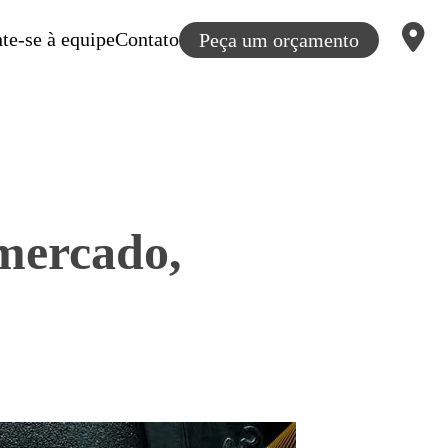
te-se à equipe
Contato
Peça um orçamento
 mercado,