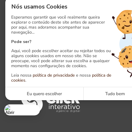
ENTRE EM CONTATO AGORA!
Nós usamos Cookies
Esperamos garantir que você realmente queira
explorar o conteúdo deste site antes de aparecer
por aqui, mas adoramos acompanhar sua
navegação...
Pode ser?
Aqui, você pode escolher aceitar ou rejeitar todos ou
alguns cookies usados em nosso site. Não se
preocupe, você pode alterar sua escolha a qualquer
momento nas configurações de cookies.
Siga-nos em nossas redes sociais
Leia nossa
política de privacidade
e nossa
política de
cookies
.
LinkedIn
Ins
Eu quero escolher
Tudo bem
Cookies