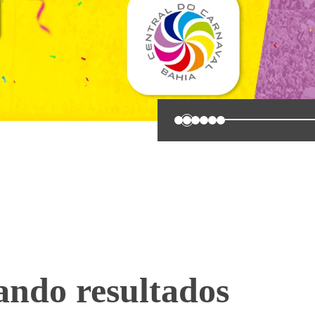
0
1
2
3
4
5
ando resultados