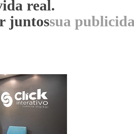
vida real.
r juntos
seu marketin