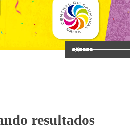
0
1
2
3
4
5
ando resultados