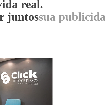
vida real.
r juntos
seu sistema