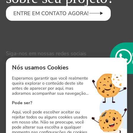
ENTRE EM CONTATO AGORA!
Siga-nos em nossas redes sociais
LinkedIn
Instagram
Nós usamos Cookies
Esperamos garantir que você realmente
Facebook
queira explorar o conteúdo deste site
antes de aparecer por aqui, mas
X
adoramos acompanhar sua navegação...
Pode ser?
Aqui, você pode escolher aceitar ou
rejeitar todos ou alguns cookies usados
em nosso site. Não se preocupe, você
pode alterar sua escolha a qualquer
Onde estamos
momento nas configurações de cookies.