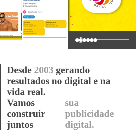
0
1
2
3
4
5
Desde
2003
gerando
resultados no digital e na
vida real.
Vamos construir
seu
juntos
sistema